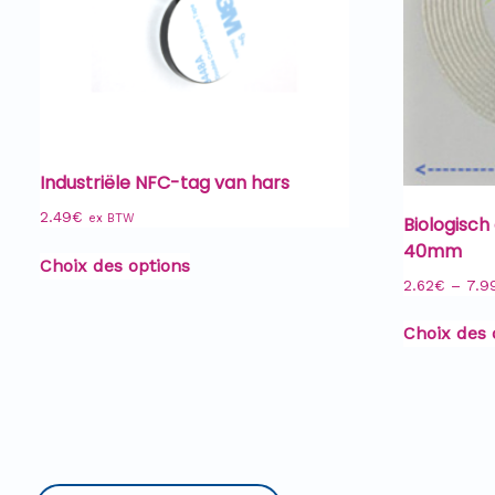
Industriële NFC-tag van hars
2.49
€
ex BTW
Biologisc
40mm
Choix des options
2.62
€
–
7.9
Choix des 