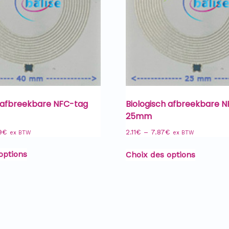
h afbreekbare NFC-tag
Biologisch afbreekbare 
25mm
9
€
2.11
€
–
7.87
€
ex BTW
ex BTW
options
Choix des options